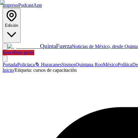
Impreso
Podcast
App
Edición
Quinta
Fuerza
Noticias de México, desde Quint
Suscríbete gratis
Portada
Policiaca
🌀 Huracanes
Sismos
Quintana Roo
México
Política
De
Inicio
/
Etiqueta:
cursos de capacitación