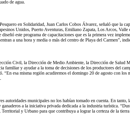
cuado de agua.
 Pesquero en Solidaridad, Juan Carlos Cobos Álvarez, señaló que la cap
esinos Unidos, Puerto Aventuras, Emiliano Zapata, Los Arcos, Valle 
 se diseñó este programa de capacitaciones que es la primera vez impl
uentran a una hora y media o más del centro de Playa del Carmen”, indi
otección Civil, la Dirección de Medio Ambiente, la Dirección de Salud
ncia familiar y ayudar a la toma de decisiones de los productores del 
eñaló. “En esa misma región acudiremos el domingo 20 de agosto con los
.
res autoridades municipales no los habían tomado en cuenta. En tanto,
ganaderos a la iniciativa privada dedicada a la industria turística. “Du
 Territorial y Urbano para que contribuya a lograr la certeza de la tierr