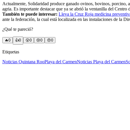
Actualmente, Solidaridad produce ganado ovinos, bovinos, porcino, aví
agria. Es importante destacar que ya se abrió la ventanilla del Cen
También te puede interesar:
Lleva la Cruz Roja medicina preventiva
ante la federación, la cual está localizada en las instalaciones de la
¿Qué te pareció?
🔥
0
👍
0
😲
0
😢
0
😠
0
Etiquetas
Noticias Quintana Roo
Playa del Carmen
Noticias Playa del Carmen
So