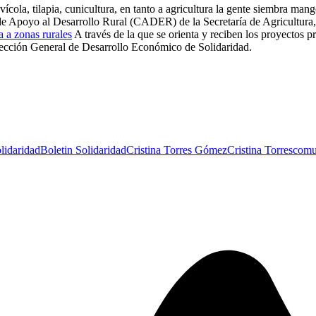
cola, tilapia, cunicultura, en tanto a agricultura la gente siembra man
tro de Apoyo al Desarrollo Rural (CADER) de la Secretaría de Agricult
 a zonas rurales
A través de la que se orienta y reciben los proyectos p
 Dirección General de Desarrollo Económico de Solidaridad.
lidaridad
Boletin Solidaridad
Cristina Torres Gómez
Cristina Torres
comu