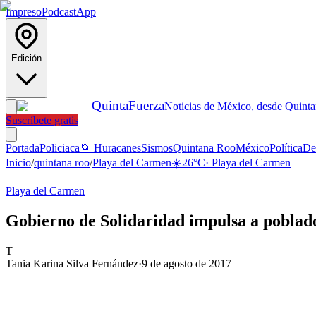
Impreso
Podcast
App
Edición
Quinta
Fuerza
Noticias de México, desde Quint
Suscríbete gratis
Portada
Policiaca
🌀 Huracanes
Sismos
Quintana Roo
México
Política
De
Inicio
/
quintana roo
/
Playa del Carmen
☀️
26
°C
·
Playa del Carmen
Playa del Carmen
Gobierno de Solidaridad impulsa a poblad
T
Tania Karina Silva Fernández
·
9 de agosto de 2017