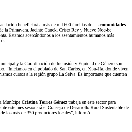
acitación beneficiará a más de mil 600 familias de las
comunidades
de la Primavera, Jacinto Canek, Cristo Rey y Nuevo Noc-be.
ementa. Estamos acercándonos a los asentamientos humanos más
có.
 Municipal y la Coordinación de Inclusión y Equidad de Género son
campo. “Iniciamos en el poblado de San Carlos, en Xpu-Ha, donde viven
 mismos cursos a la región grupo La Selva. Es importante que cuenten
 la Munícipe
Cristina Torres Gómez
trabaja en este sector para
rante este mes sesionará el Consejo de Desarrollo Rural Sustentable de
a de los más de 350 productores locales”, informó.