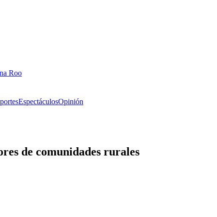
ana Roo
portes
Espectáculos
Opinión
ores de comunidades rurales