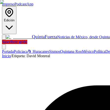
Impreso
Podcast
App
Edición
Quinta
Fuerza
Noticias de México, desde Quint
Suscríbete gratis
Portada
Policiaca
🌀 Huracanes
Sismos
Quintana Roo
México
Política
De
Inicio
/
Etiqueta:
David Monreal