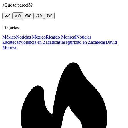
¿Qué te pareció?
🔥
0
👍
0
😲
0
😢
0
😠
0
Etiquetas
México
Noticias México
Ricardo Monreal
Noticias
Zacatecas
violencia en Zacatecas
inseguridad en Zacatecas
David
Monreal