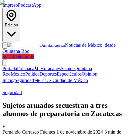
Impreso
Podcast
App
Edición
Noticias de México, desde
Quinta
Fuerza
Quintana Roo
Suscríbete gratis
Portada
Policiaca
🌀 Huracanes
Sismos
Quintana
Roo
México
Política
Deportes
Espectáculos
Opinión
Inicio
/
Seguridad
🌤️
14
°C
·
Ciudad de México
Seguridad
Sujetos armados secuestran a tres
alumnos de preparatoria en Zacatecas
F
Fernando Carrasco Fuentes
·
1 de noviembre de 2024
·
3
min de