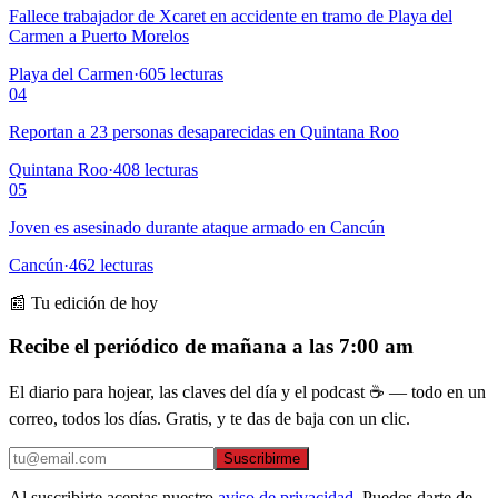
Fallece trabajador de Xcaret en accidente en tramo de Playa del
Carmen a Puerto Morelos
Playa del Carmen
·
605
lecturas
04
Reportan a 23 personas desaparecidas en Quintana Roo
Quintana Roo
·
408
lecturas
05
Joven es asesinado durante ataque armado en Cancún
Cancún
·
462
lecturas
📰 Tu edición de hoy
Recibe el periódico de mañana a las 7:00 am
El diario para hojear, las claves del día y el podcast ☕ — todo en un
correo, todos los días. Gratis, y te das de baja con un clic.
Suscribirme
Al suscribirte aceptas nuestro
aviso de privacidad
. Puedes darte de