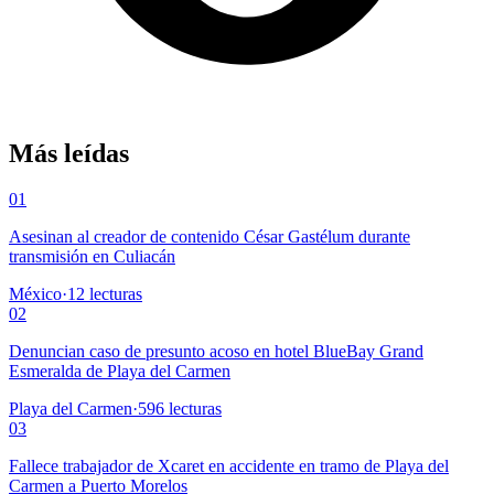
Más leídas
01
Asesinan al creador de contenido César Gastélum durante
transmisión en Culiacán
México
·
12
lecturas
02
Denuncian caso de presunto acoso en hotel BlueBay Grand
Esmeralda de Playa del Carmen
Playa del Carmen
·
596
lecturas
03
Fallece trabajador de Xcaret en accidente en tramo de Playa del
Carmen a Puerto Morelos