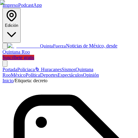
Impreso
Podcast
App
Edición
Noticias de México, desde
Quinta
Fuerza
Quintana Roo
Suscríbete gratis
Portada
Policiaca
🌀 Huracanes
Sismos
Quintana
Roo
México
Política
Deportes
Espectáculos
Opinión
Inicio
/
Etiqueta:
decreto