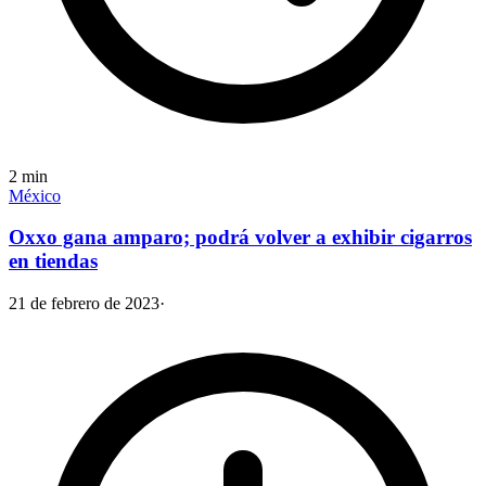
2
min
México
Oxxo gana amparo; podrá volver a exhibir cigarros
en tiendas
21 de febrero de 2023
·