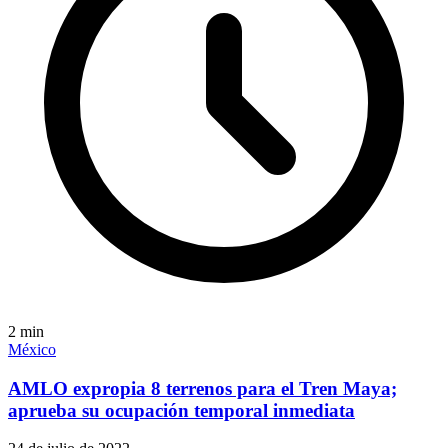
2
min
México
AMLO expropia 8 terrenos para el Tren Maya;
aprueba su ocupación temporal inmediata