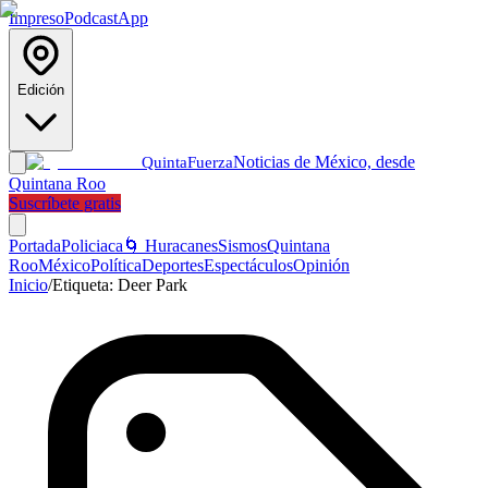
Impreso
Podcast
App
Edición
Noticias de México, desde
Quinta
Fuerza
Quintana Roo
Suscríbete gratis
Portada
Policiaca
🌀 Huracanes
Sismos
Quintana
Roo
México
Política
Deportes
Espectáculos
Opinión
Inicio
/
Etiqueta:
Deer Park