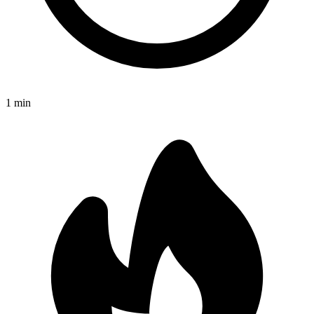
1
min