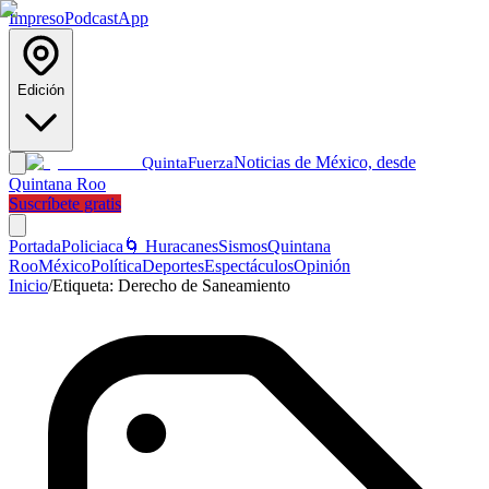
Impreso
Podcast
App
Edición
Noticias de México, desde
Quinta
Fuerza
Quintana Roo
Suscríbete gratis
Portada
Policiaca
🌀 Huracanes
Sismos
Quintana
Roo
México
Política
Deportes
Espectáculos
Opinión
Inicio
/
Etiqueta:
Derecho de Saneamiento