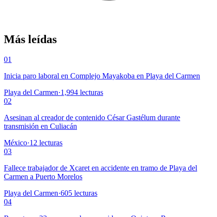
Más leídas
01
Inicia paro laboral en Complejo Mayakoba en Playa del Carmen
Playa del Carmen
·
1,994
lecturas
02
Asesinan al creador de contenido César Gastélum durante
transmisión en Culiacán
México
·
12
lecturas
03
Fallece trabajador de Xcaret en accidente en tramo de Playa del
Carmen a Puerto Morelos
Playa del Carmen
·
605
lecturas
04