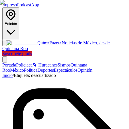
Impreso
Podcast
App
Edición
Noticias de México, desde
Quinta
Fuerza
Quintana Roo
Suscríbete gratis
Portada
Policiaca
🌀 Huracanes
Sismos
Quintana
Roo
México
Política
Deportes
Espectáculos
Opinión
Inicio
/
Etiqueta:
descuartizado