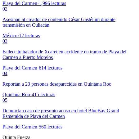
Playa del Carmen
·
1,996
lecturas
02
Asesinan al creador de contenido César Gastélum durante
transmisión en Culiacán
México
·
12
lecturas
03
Fallece trabajador de Xcaret en accidente en tramo de Playa del
Carmen a Puerto Morelos
Playa del Carmen
·
614
lecturas
04
Reportan a 23 personas desaparecidas en Quintana Roo
Quintana Roo
·
415
lecturas
05
Denuncian caso de presunto acoso en hotel BlueBay Grand
Esmeralda de Playa del Carmen
Playa del Carmen
·
560
lecturas
Quinta Fuerza