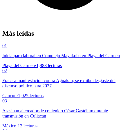
Más leídas
01
Inicia paro laboral en Complejo Mayakoba en Playa del Carmen
Playa del Carmen
·
1,988
lecturas
02
Fracasa manifestación contra Aguakan; se exhibe desgaste del
discurso político para 2027
Cancún
·
1,925
lecturas
03
Asesinan al creador de contenido César Gastélum durante
transmisión en Culiacán
México
·
12
lecturas