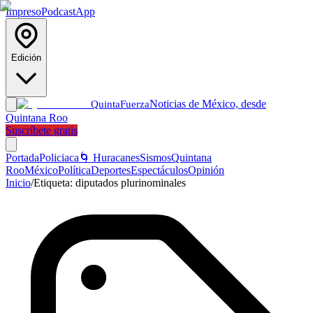
Impreso
Podcast
App
Edición
Noticias de México, desde
Quinta
Fuerza
Quintana Roo
Suscríbete gratis
Portada
Policiaca
🌀 Huracanes
Sismos
Quintana
Roo
México
Política
Deportes
Espectáculos
Opinión
Inicio
/
Etiqueta:
diputados plurinominales