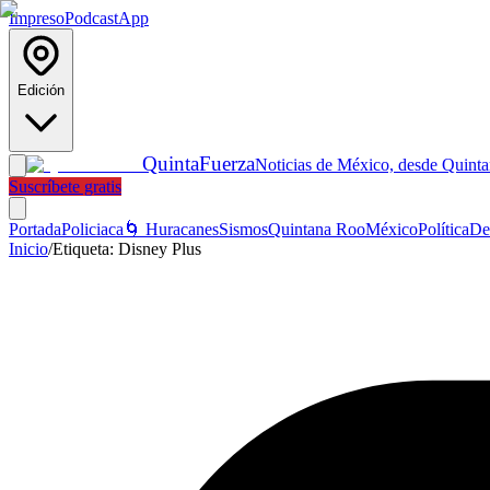
Impreso
Podcast
App
Edición
Quinta
Fuerza
Noticias de México, desde Quint
Suscríbete gratis
Portada
Policiaca
🌀 Huracanes
Sismos
Quintana Roo
México
Política
De
Inicio
/
Etiqueta:
Disney Plus