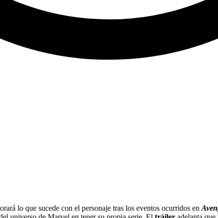
orará lo que sucede con el personaje tras los eventos ocurridos en
Aven
 del universo de Marvel en tener su propia serie. El
tráiler
adelanta que 