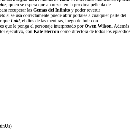
dor
, quien se espera que aparezca en la próxima película de
para recuperar las
Gemas del Infinito
y poder revertir
eto si se usa correctamente puede abrir portales a cualquier parte del
er que
Loki
, el dios de las mentiras, luego de huir con
es que le ponga el personaje interpretado por
Owen Wilson
. Además
ctor ejecutivo, con
Kate Herron
como directora de todos los episodios
LatinUs)