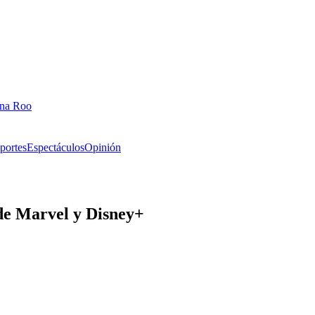
ana Roo
portes
Espectáculos
Opinión
e de Marvel y Disney+