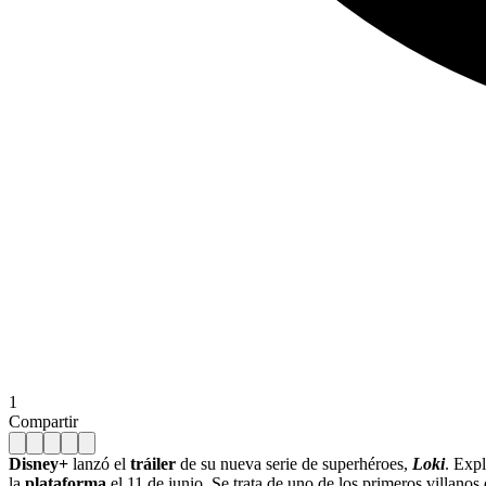
1
Compartir
Disney+
lanzó el
tráiler
de su nueva serie de superhéroes,
Loki
. Expl
la
plataforma
el 11 de junio. Se trata de uno de los primeros villanos