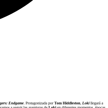
gers: Endgame
. Protagonizada por
Tom Hiddleston
,
Loki
llegará a
vamos a seguir las aventuras de
Loki
en diferentes momentos, épocas