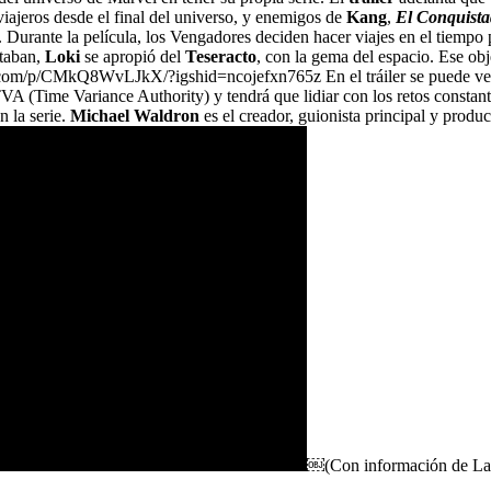
 viajeros desde el final del universo, y enemigos de
Kang
,
El Conquista
. Durante la película, los Vengadores deciden hacer viajes en el tiempo 
ntaban,
Loki
se apropió del
Teseracto
, con la gema del espacio. Ese obj
ram.com/p/CMkQ8WvLJkX/?igshid=ncojefxn765z En el tráiler se puede v
A (Time Variance Authority) y tendrá que lidiar con los retos constant
n la serie.
Michael Waldron
es el creador, guionista principal y produ
￼(Con información de 