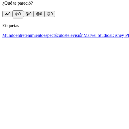
¿Qué te pareció?
🔥
0
👍
0
😲
0
😢
0
😠
0
Etiquetas
Mundo
entretenimiento
espectáculos
televisión
Marvel Studios
Disney P