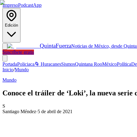
Impreso
Podcast
App
Edición
Quinta
Fuerza
Noticias de México, desde Quint
Suscríbete gratis
Portada
Policiaca
🌀 Huracanes
Sismos
Quintana Roo
México
Política
De
Inicio
/
Mundo
Mundo
Conoce el tráiler de ‘Loki’, la nueva seri
S
Santiago Méndez
·
5 de abril de 2021