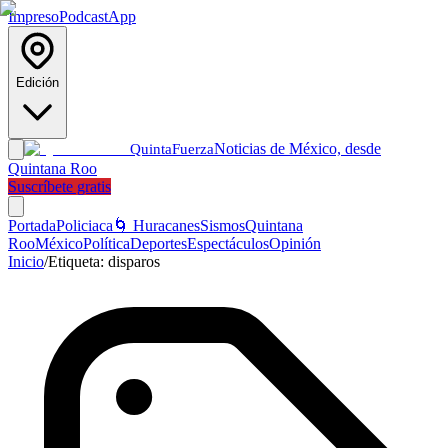
Impreso
Podcast
App
Edición
Noticias de México, desde
Quinta
Fuerza
Quintana Roo
Suscríbete gratis
Portada
Policiaca
🌀 Huracanes
Sismos
Quintana
Roo
México
Política
Deportes
Espectáculos
Opinión
Inicio
/
Etiqueta:
disparos