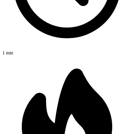
1
min