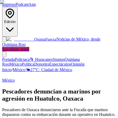
Impreso
Podcast
App
Edición
Noticias de México, desde
Quinta
Fuerza
Quintana Roo
Suscríbete gratis
Portada
Policiaca
🌀 Huracanes
Sismos
Quintana
Roo
México
Política
Deportes
Espectáculos
Opinión
Inicio
/
México
🌤️
27
°C
·
Ciudad de México
México
Pescadores denuncian a marinos por
agresión en Huatulco, Oaxaca
Pescadores de Oaxaca denunciaron ante la Fiscalía que marinos
dispararon contra su embarcación durante un operativo en Huatulco.