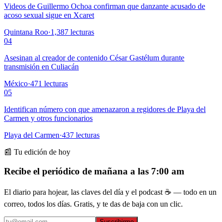
Videos de Guillermo Ochoa confirman que danzante acusado de
acoso sexual sigue en Xcaret
Quintana Roo
·
1,387
lecturas
04
Asesinan al creador de contenido César Gastélum durante
transmisión en Culiacán
México
·
471
lecturas
05
Identifican número con que amenazaron a regidores de Playa del
Carmen y otros funcionarios
Playa del Carmen
·
437
lecturas
📰 Tu edición de hoy
Recibe el periódico de mañana a las 7:00 am
El diario para hojear, las claves del día y el podcast ☕ — todo en un
correo, todos los días. Gratis, y te das de baja con un clic.
Suscribirme