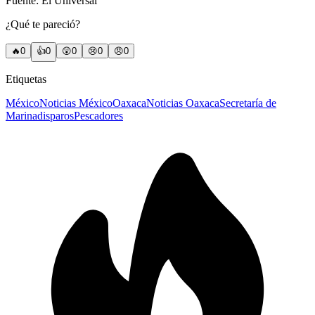
Fuente: El Universal
¿Qué te pareció?
🔥
0
👍
0
😲
0
😢
0
😠
0
Etiquetas
México
Noticias México
Oaxaca
Noticias Oaxaca
Secretaría de
Marina
disparos
Pescadores