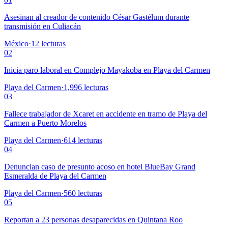
Asesinan al creador de contenido César Gastélum durante
transmisión en Culiacán
México
·
12
lecturas
02
Inicia paro laboral en Complejo Mayakoba en Playa del Carmen
Playa del Carmen
·
1,996
lecturas
03
Fallece trabajador de Xcaret en accidente en tramo de Playa del
Carmen a Puerto Morelos
Playa del Carmen
·
614
lecturas
04
Denuncian caso de presunto acoso en hotel BlueBay Grand
Esmeralda de Playa del Carmen
Playa del Carmen
·
560
lecturas
05
Reportan a 23 personas desaparecidas en Quintana Roo