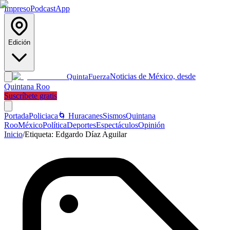
Impreso
Podcast
App
Edición
Noticias de México, desde
Quinta
Fuerza
Quintana Roo
Suscríbete gratis
Portada
Policiaca
🌀 Huracanes
Sismos
Quintana
Roo
México
Política
Deportes
Espectáculos
Opinión
Inicio
/
Etiqueta:
Edgardo Díaz Aguilar