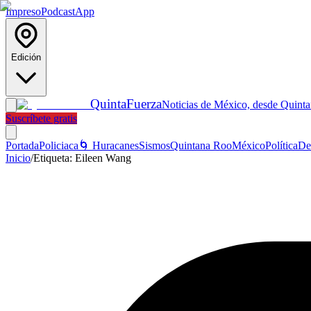
Impreso
Podcast
App
Edición
Quinta
Fuerza
Noticias de México, desde Quint
Suscríbete gratis
Portada
Policiaca
🌀 Huracanes
Sismos
Quintana Roo
México
Política
De
Inicio
/
Etiqueta:
Eileen Wang