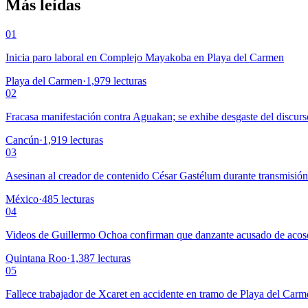
Más leídas
01
Inicia paro laboral en Complejo Mayakoba en Playa del Carmen
Playa del Carmen
·
1,979
lecturas
02
Fracasa manifestación contra Aguakan; se exhibe desgaste del discurs
Cancún
·
1,919
lecturas
03
Asesinan al creador de contenido César Gastélum durante transmisió
México
·
485
lecturas
04
Videos de Guillermo Ochoa confirman que danzante acusado de acoso
Quintana Roo
·
1,387
lecturas
05
Fallece trabajador de Xcaret en accidente en tramo de Playa del Car