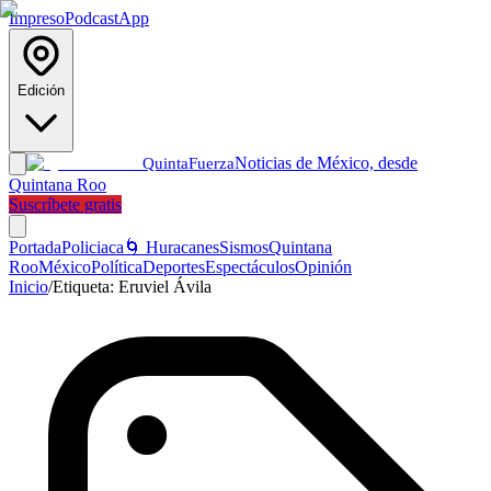
Impreso
Podcast
App
Edición
Noticias de México, desde
Quinta
Fuerza
Quintana Roo
Suscríbete gratis
Portada
Policiaca
🌀 Huracanes
Sismos
Quintana
Roo
México
Política
Deportes
Espectáculos
Opinión
Inicio
/
Etiqueta:
Eruviel Ávila