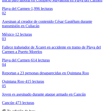
Inicia paro laboral en Complejo Mayakoba en Playa del Carmen
Playa del Carmen
·
1,996
lecturas
02
Asesinan al creador de contenido César Gastélum durante
transmisión en Culiacán
México
·
12
lecturas
03
Fallece trabajador de Xcaret en accidente en tramo de Playa del
Carmen a Puerto Morelos
Playa del Carmen
·
614
lecturas
04
Reportan a 23 personas desaparecidas en Quintana Roo
Quintana Roo
·
415
lecturas
05
Joven es asesinado durante ataque armado en Cancún
Cancún
·
473
lecturas