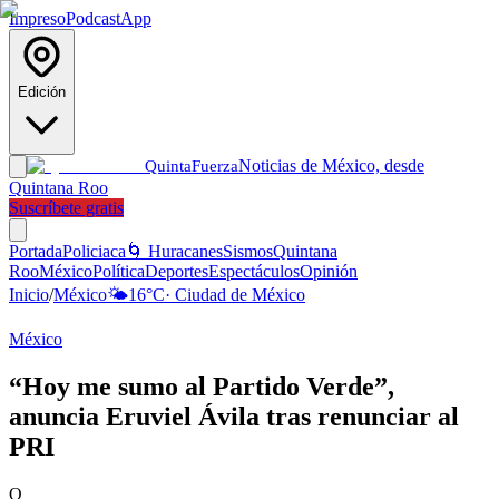
Impreso
Podcast
App
Edición
Noticias de México, desde
Quinta
Fuerza
Quintana Roo
Suscríbete gratis
Portada
Policiaca
🌀 Huracanes
Sismos
Quintana
Roo
México
Política
Deportes
Espectáculos
Opinión
Inicio
/
México
🌤️
16
°C
·
Ciudad de México
México
“Hoy me sumo al Partido Verde”,
anuncia Eruviel Ávila tras renunciar al
PRI
Q