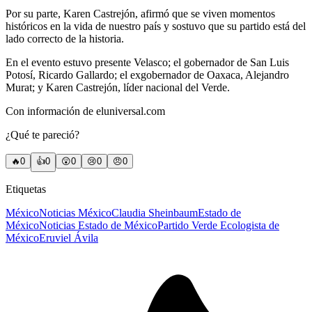
Por su parte, Karen Castrejón, afirmó que se viven momentos
históricos en la vida de nuestro país y sostuvo que su partido está del
lado correcto de la historia.
En el evento estuvo presente Velasco; el gobernador de San Luis
Potosí, Ricardo Gallardo; el exgobernador de Oaxaca, Alejandro
Murat; y Karen Castrejón, líder nacional del Verde.
Con información de eluniversal.com
¿Qué te pareció?
🔥
0
👍
0
😲
0
😢
0
😠
0
Etiquetas
México
Noticias México
Claudia Sheinbaum
Estado de
México
Noticias Estado de México
Partido Verde Ecologista de
México
Eruviel Ávila