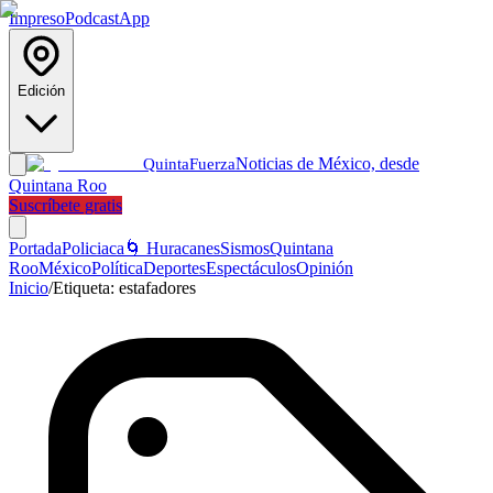
Impreso
Podcast
App
Edición
Noticias de México, desde
Quinta
Fuerza
Quintana Roo
Suscríbete gratis
Portada
Policiaca
🌀 Huracanes
Sismos
Quintana
Roo
México
Política
Deportes
Espectáculos
Opinión
Inicio
/
Etiqueta:
estafadores