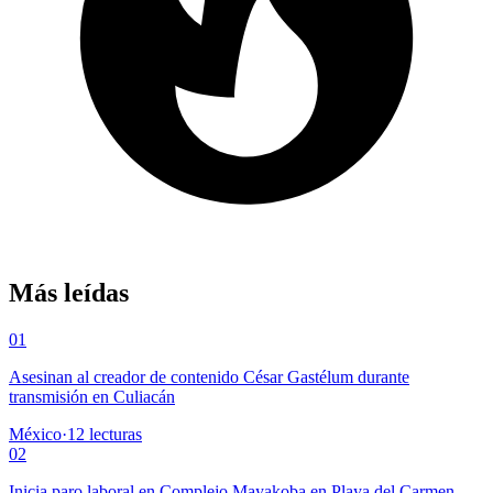
Más leídas
01
Asesinan al creador de contenido César Gastélum durante
transmisión en Culiacán
México
·
12
lecturas
02
Inicia paro laboral en Complejo Mayakoba en Playa del Carmen