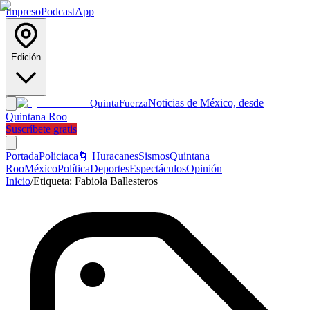
Impreso
Podcast
App
Edición
Noticias de México, desde
Quinta
Fuerza
Quintana Roo
Suscríbete gratis
Portada
Policiaca
🌀 Huracanes
Sismos
Quintana
Roo
México
Política
Deportes
Espectáculos
Opinión
Inicio
/
Etiqueta:
Fabiola Ballesteros