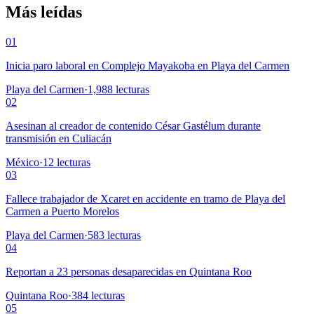
Más leídas
01
Inicia paro laboral en Complejo Mayakoba en Playa del Carmen
Playa del Carmen
·
1,988
lecturas
02
Asesinan al creador de contenido César Gastélum durante
transmisión en Culiacán
México
·
12
lecturas
03
Fallece trabajador de Xcaret en accidente en tramo de Playa del
Carmen a Puerto Morelos
Playa del Carmen
·
583
lecturas
04
Reportan a 23 personas desaparecidas en Quintana Roo
Quintana Roo
·
384
lecturas
05