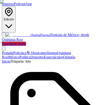
Impreso
Podcast
App
Edición
Noticias de México, desde
Quinta
Fuerza
Quintana Roo
Suscríbete gratis
Portada
Policiaca
🌀 Huracanes
Sismos
Quintana
Roo
México
Política
Deportes
Espectáculos
Opinión
Inicio
/
Etiqueta:
feto