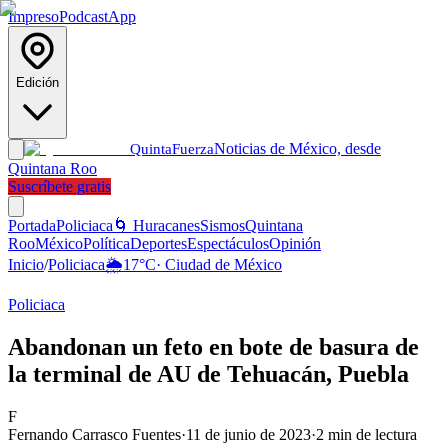
Impreso
Podcast
App
Edición
Noticias de México, desde
Quinta
Fuerza
Quintana Roo
Suscríbete gratis
Portada
Policiaca
🌀 Huracanes
Sismos
Quintana
Roo
México
Política
Deportes
Espectáculos
Opinión
Inicio
/
Policiaca
🌦️
17
°C
·
Ciudad de México
Policiaca
Abandonan un feto en bote de basura de
la terminal de AU de Tehuacán, Puebla
F
Fernando Carrasco Fuentes
·
11 de junio de 2023
·
2
min de lectura