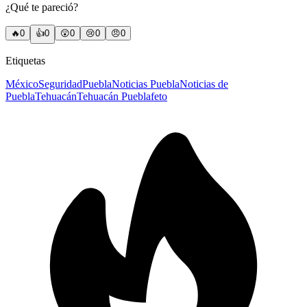
¿Qué te pareció?
🔥
0
👍
0
😲
0
😢
0
😠
0
Etiquetas
México
Seguridad
Puebla
Noticias Puebla
Noticias de
Puebla
Tehuacán
Tehuacán Puebla
feto