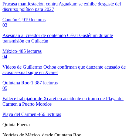
Fracasa manifestación contra Aguakan; se exhibe desgaste del
discurso político para 2027
Cancún
·
1,919
lecturas
03
Asesinan al creador de contenido César Gastélum durante
transmisión en Culiacán
México
·
485
lecturas
04
Videos de Guillermo Ochoa confirman que danzante acusado de
acoso sexual sigue en Xcaret
Quintana Roo
·
1,387
lecturas
05
Fallece trabajador de Xcaret en accidente en tramo de Playa del
Carmen a Puerto Morelos
Playa del Carmen
·
466
lecturas
Quinta Fuerza
Noticias de México, desde Quintana Roo