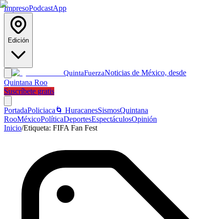
Impreso
Podcast
App
Edición
Noticias de México, desde
Quinta
Fuerza
Quintana Roo
Suscríbete gratis
Portada
Policiaca
🌀 Huracanes
Sismos
Quintana
Roo
México
Política
Deportes
Espectáculos
Opinión
Inicio
/
Etiqueta:
FIFA Fan Fest