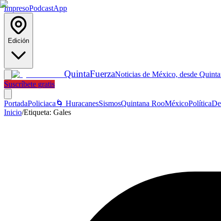
Impreso
Podcast
App
Edición
Quinta
Fuerza
Noticias de México, desde Quint
Suscríbete gratis
Portada
Policiaca
🌀 Huracanes
Sismos
Quintana Roo
México
Política
De
Inicio
/
Etiqueta:
Gales