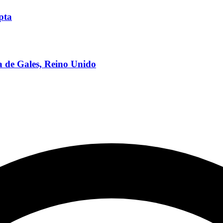
pta
a de Gales, Reino Unido