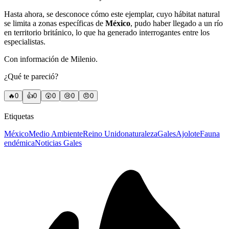
Hasta ahora, se desconoce cómo este ejemplar, cuyo hábitat natural
se limita a zonas específicas de
México
, pudo haber llegado a un río
en territorio británico, lo que ha generado interrogantes entre los
especialistas.
Con información de Milenio.
¿Qué te pareció?
🔥
0
👍
0
😲
0
😢
0
😠
0
Etiquetas
México
Medio Ambiente
Reino Unido
naturaleza
Gales
Ajolote
Fauna
endémica
Noticias Gales