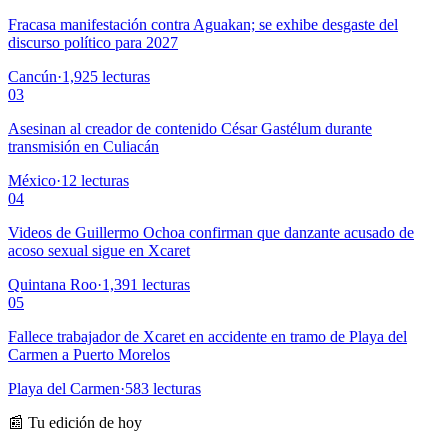
Fracasa manifestación contra Aguakan; se exhibe desgaste del
discurso político para 2027
Cancún
·
1,925
lecturas
03
Asesinan al creador de contenido César Gastélum durante
transmisión en Culiacán
México
·
12
lecturas
04
Videos de Guillermo Ochoa confirman que danzante acusado de
acoso sexual sigue en Xcaret
Quintana Roo
·
1,391
lecturas
05
Fallece trabajador de Xcaret en accidente en tramo de Playa del
Carmen a Puerto Morelos
Playa del Carmen
·
583
lecturas
📰 Tu edición de hoy