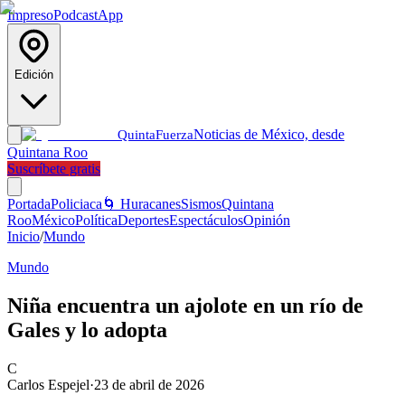
Impreso
Podcast
App
Edición
Noticias de México, desde
Quinta
Fuerza
Quintana Roo
Suscríbete gratis
Portada
Policiaca
🌀 Huracanes
Sismos
Quintana
Roo
México
Política
Deportes
Espectáculos
Opinión
Inicio
/
Mundo
Mundo
Niña encuentra un ajolote en un río de
Gales y lo adopta
C
Carlos Espejel
·
23 de abril de 2026