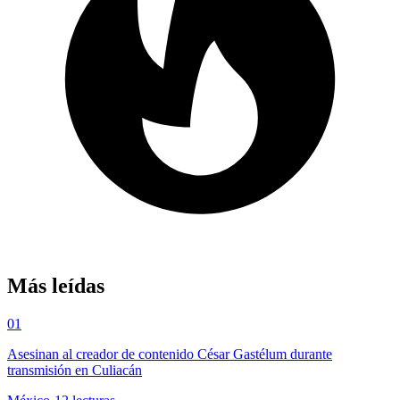
Más leídas
01
Asesinan al creador de contenido César Gastélum durante
transmisión en Culiacán