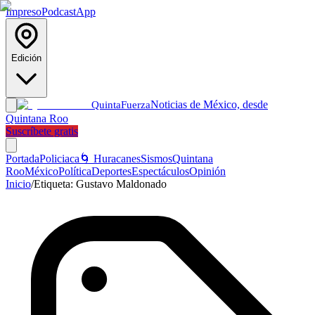
Impreso
Podcast
App
Edición
Noticias de México, desde
Quinta
Fuerza
Quintana Roo
Suscríbete gratis
Portada
Policiaca
🌀 Huracanes
Sismos
Quintana
Roo
México
Política
Deportes
Espectáculos
Opinión
Inicio
/
Etiqueta:
Gustavo Maldonado