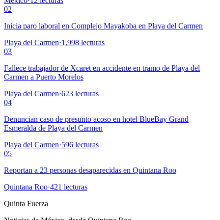
México
·
12
lecturas
02
Inicia paro laboral en Complejo Mayakoba en Playa del Carmen
Playa del Carmen
·
1,998
lecturas
03
Fallece trabajador de Xcaret en accidente en tramo de Playa del
Carmen a Puerto Morelos
Playa del Carmen
·
623
lecturas
04
Denuncian caso de presunto acoso en hotel BlueBay Grand
Esmeralda de Playa del Carmen
Playa del Carmen
·
596
lecturas
05
Reportan a 23 personas desaparecidas en Quintana Roo
Quintana Roo
·
421
lecturas
Quinta Fuerza