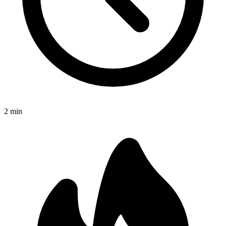
2
min