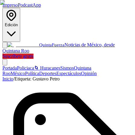
Impreso
Podcast
App
Edición
Noticias de México, desde
Quinta
Fuerza
Quintana Roo
Suscríbete gratis
Portada
Policiaca
🌀 Huracanes
Sismos
Quintana
Roo
México
Política
Deportes
Espectáculos
Opinión
Inicio
/
Etiqueta:
Gustavo Petro