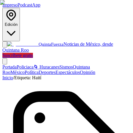
Impreso
Podcast
App
Edición
Noticias de México, desde
Quinta
Fuerza
Quintana Roo
Suscríbete gratis
Portada
Policiaca
🌀 Huracanes
Sismos
Quintana
Roo
México
Política
Deportes
Espectáculos
Opinión
Inicio
/
Etiqueta:
Haití