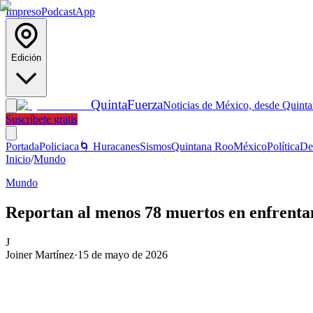
Impreso
Podcast
App
Edición
Quinta
Fuerza
Noticias de México, desde Quint
Suscríbete gratis
Portada
Policiaca
🌀 Huracanes
Sismos
Quintana Roo
México
Política
De
Inicio
/
Mundo
Mundo
Reportan al menos 78 muertos en enfrenta
J
Joiner Martínez
·
15 de mayo de 2026