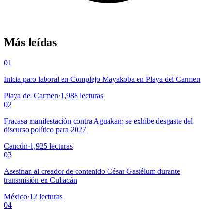
Más leídas
01
Inicia paro laboral en Complejo Mayakoba en Playa del Carmen
Playa del Carmen
·
1,988
lecturas
02
Fracasa manifestación contra Aguakan; se exhibe desgaste del
discurso político para 2027
Cancún
·
1,925
lecturas
03
Asesinan al creador de contenido César Gastélum durante
transmisión en Culiacán
México
·
12
lecturas
04