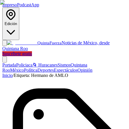
Impreso
Podcast
App
Edición
Noticias de México, desde
Quinta
Fuerza
Quintana Roo
Suscríbete gratis
Portada
Policiaca
🌀 Huracanes
Sismos
Quintana
Roo
México
Política
Deportes
Espectáculos
Opinión
Inicio
/
Etiqueta:
Hermano de AMLO