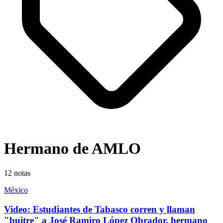
Hermano de AMLO
12
notas
México
Video: Estudiantes de Tabasco corren y llaman
"buitre" a José Ramiro López Obrador, hermano