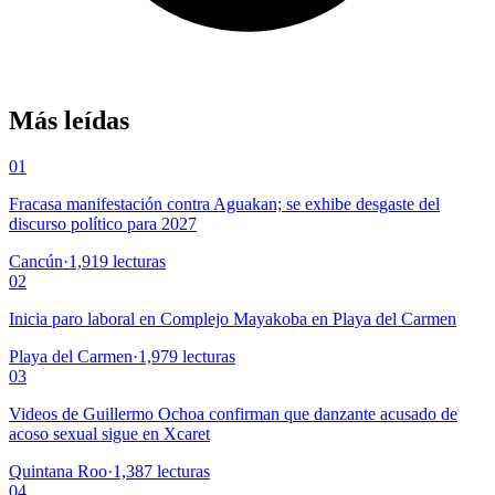
Más leídas
01
Fracasa manifestación contra Aguakan; se exhibe desgaste del
discurso político para 2027
Cancún
·
1,919
lecturas
02
Inicia paro laboral en Complejo Mayakoba en Playa del Carmen
Playa del Carmen
·
1,979
lecturas
03
Videos de Guillermo Ochoa confirman que danzante acusado de
acoso sexual sigue en Xcaret
Quintana Roo
·
1,387
lecturas
04