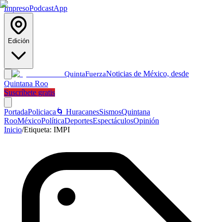
Impreso
Podcast
App
Edición
Noticias de México, desde
Quinta
Fuerza
Quintana Roo
Suscríbete gratis
Portada
Policiaca
🌀 Huracanes
Sismos
Quintana
Roo
México
Política
Deportes
Espectáculos
Opinión
Inicio
/
Etiqueta:
IMPI