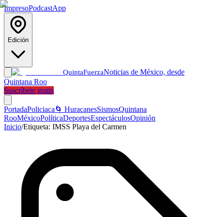
Impreso
Podcast
App
Edición
Noticias de México, desde
Quinta
Fuerza
Quintana Roo
Suscríbete gratis
Portada
Policiaca
🌀 Huracanes
Sismos
Quintana
Roo
México
Política
Deportes
Espectáculos
Opinión
Inicio
/
Etiqueta:
IMSS Playa del Carmen