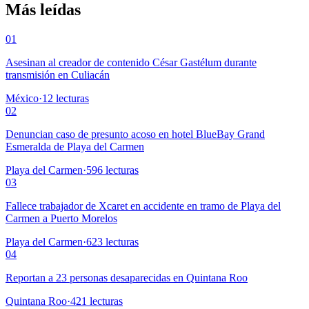
Más leídas
01
Asesinan al creador de contenido César Gastélum durante
transmisión en Culiacán
México
·
12
lecturas
02
Denuncian caso de presunto acoso en hotel BlueBay Grand
Esmeralda de Playa del Carmen
Playa del Carmen
·
596
lecturas
03
Fallece trabajador de Xcaret en accidente en tramo de Playa del
Carmen a Puerto Morelos
Playa del Carmen
·
623
lecturas
04
Reportan a 23 personas desaparecidas en Quintana Roo
Quintana Roo
·
421
lecturas