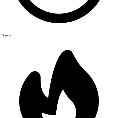
3
min