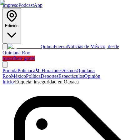
Impreso
Podcast
App
Edición
Noticias de México, desde
Quinta
Fuerza
Quintana Roo
Suscríbete gratis
Portada
Policiaca
🌀 Huracanes
Sismos
Quintana
Roo
México
Política
Deportes
Espectáculos
Opinión
Inicio
/
Etiqueta:
inseguridad en Oaxaca