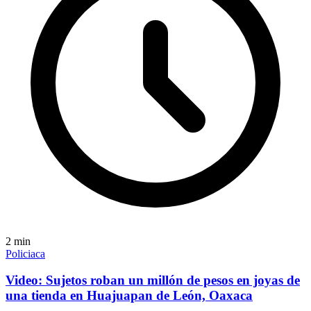
2
min
Policiaca
Video: Sujetos roban un millón de pesos en joyas de
una tienda en Huajuapan de León, Oaxaca