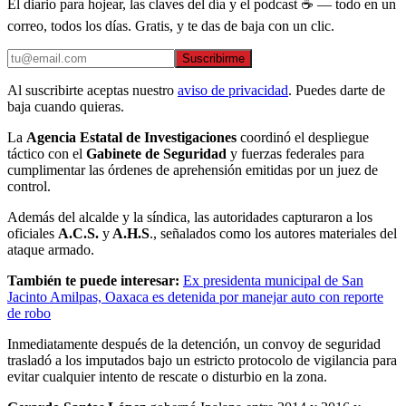
El diario para hojear, las claves del día y el podcast ☕ — todo en un
correo, todos los días. Gratis, y te das de baja con un clic.
Suscribirme
Al suscribirte aceptas nuestro
aviso de privacidad
. Puedes darte de
baja cuando quieras.
La
Agencia Estatal de Investigaciones
coordinó el despliegue
táctico con el
Gabinete de Seguridad
y fuerzas federales para
cumplimentar las órdenes de aprehensión emitidas por un juez de
control.
Además del alcalde y la síndica, las autoridades capturaron a los
oficiales
A.C.S.
y
A.H.S
., señalados como los autores materiales del
ataque armado.
También te puede interesar:
Ex presidenta municipal de San
Jacinto Amilpas, Oaxaca es detenida por manejar auto con reporte
de robo
Inmediatamente después de la detención, un convoy de seguridad
trasladó a los imputados bajo un estricto protocolo de vigilancia para
evitar cualquier intento de rescate o disturbio en la zona.