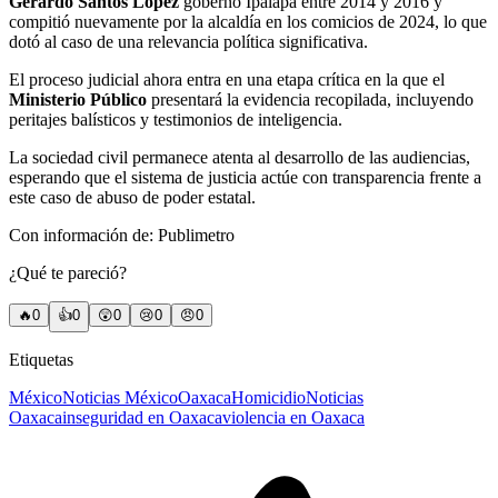
Gerardo Santos López
gobernó Ipalapa entre 2014 y 2016 y
compitió nuevamente por la alcaldía en los comicios de 2024, lo que
dotó al caso de una relevancia política significativa.
El proceso judicial ahora entra en una etapa crítica en la que el
Ministerio Público
presentará la evidencia recopilada, incluyendo
peritajes balísticos y testimonios de inteligencia.
La sociedad civil permanece atenta al desarrollo de las audiencias,
esperando que el sistema de justicia actúe con transparencia frente a
este caso de abuso de poder estatal.
Con información de: Publimetro
¿Qué te pareció?
🔥
0
👍
0
😲
0
😢
0
😠
0
Etiquetas
México
Noticias México
Oaxaca
Homicidio
Noticias
Oaxaca
inseguridad en Oaxaca
violencia en Oaxaca