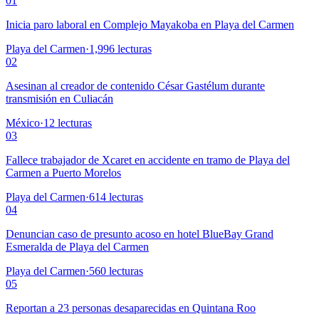
01
Inicia paro laboral en Complejo Mayakoba en Playa del Carmen
Playa del Carmen
·
1,996
lecturas
02
Asesinan al creador de contenido César Gastélum durante
transmisión en Culiacán
México
·
12
lecturas
03
Fallece trabajador de Xcaret en accidente en tramo de Playa del
Carmen a Puerto Morelos
Playa del Carmen
·
614
lecturas
04
Denuncian caso de presunto acoso en hotel BlueBay Grand
Esmeralda de Playa del Carmen
Playa del Carmen
·
560
lecturas
05
Reportan a 23 personas desaparecidas en Quintana Roo