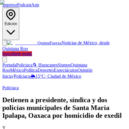
Impreso
Podcast
App
Edición
Noticias de México, desde
Quinta
Fuerza
Quintana Roo
Suscríbete gratis
Portada
Policiaca
🌀 Huracanes
Sismos
Quintana
Roo
México
Política
Deportes
Espectáculos
Opinión
Inicio
/
Policiaca
🌦️
15
°C
·
Ciudad de México
Policiaca
Detienen a presidente, síndica y dos
policías municipales de Santa María
Ipalapa, Oaxaca por homicidio de exedil
Y