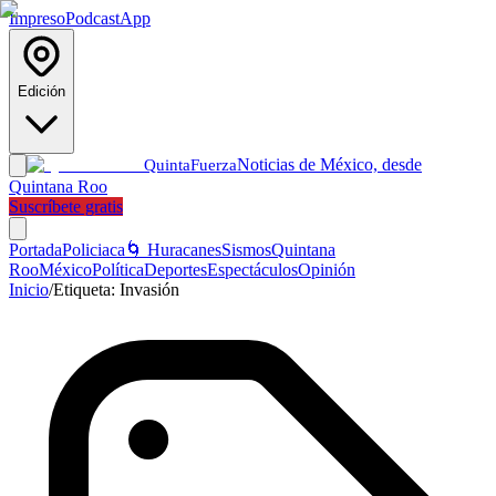
Impreso
Podcast
App
Edición
Noticias de México, desde
Quinta
Fuerza
Quintana Roo
Suscríbete gratis
Portada
Policiaca
🌀 Huracanes
Sismos
Quintana
Roo
México
Política
Deportes
Espectáculos
Opinión
Inicio
/
Etiqueta:
Invasión