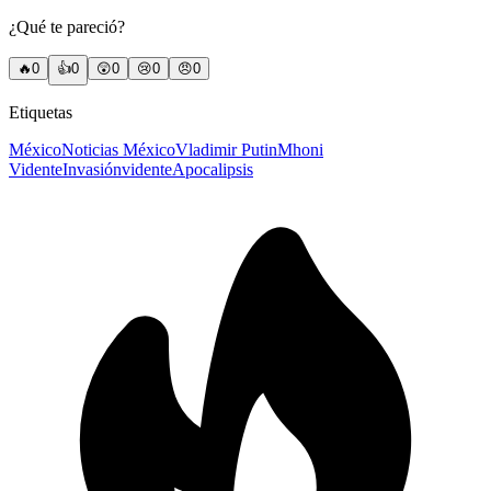
¿Qué te pareció?
🔥
0
👍
0
😲
0
😢
0
😠
0
Etiquetas
México
Noticias México
Vladimir Putin
Mhoni
Vidente
Invasión
vidente
Apocalipsis