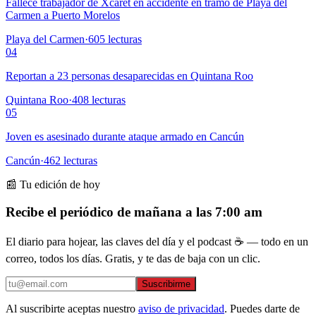
Fallece trabajador de Xcaret en accidente en tramo de Playa del
Carmen a Puerto Morelos
Playa del Carmen
·
605
lecturas
04
Reportan a 23 personas desaparecidas en Quintana Roo
Quintana Roo
·
408
lecturas
05
Joven es asesinado durante ataque armado en Cancún
Cancún
·
462
lecturas
📰 Tu edición de hoy
Recibe el periódico de mañana a las 7:00 am
El diario para hojear, las claves del día y el podcast ☕ — todo en un
correo, todos los días. Gratis, y te das de baja con un clic.
Suscribirme
Al suscribirte aceptas nuestro
aviso de privacidad
. Puedes darte de