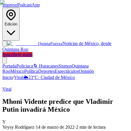
Impreso
Podcast
App
Edición
Noticias de México, desde
Quinta
Fuerza
Quintana Roo
Suscríbete gratis
Portada
Policiaca
🌀 Huracanes
Sismos
Quintana
Roo
México
Política
Deportes
Espectáculos
Opinión
Inicio
/
Viral
🌦️
23
°C
·
Ciudad de México
Viral
Mhoni Vidente predice que Vladimir
Putin invadirá México
Y
Yeysy Rodríguez
·
14 de marzo de 2022
·
2
min de lectura