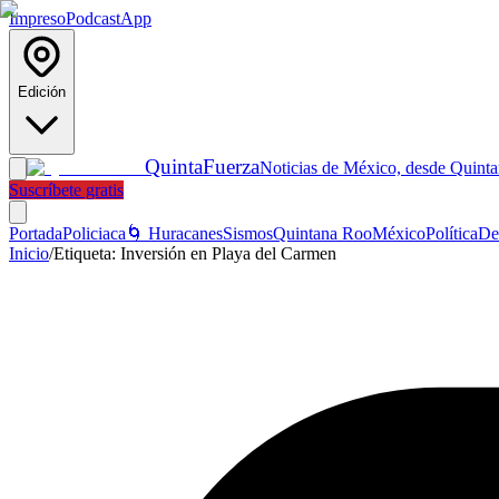
Impreso
Podcast
App
Edición
Quinta
Fuerza
Noticias de México, desde Quint
Suscríbete gratis
Portada
Policiaca
🌀 Huracanes
Sismos
Quintana Roo
México
Política
De
Inicio
/
Etiqueta:
Inversión en Playa del Carmen