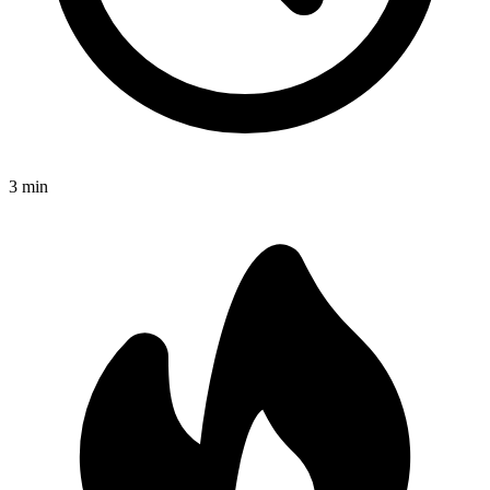
3
min