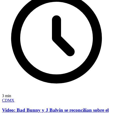
3
min
CDMX
Video: Bad Bunny y J Balvin se reconcilian sobre el