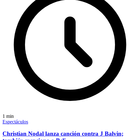
1
min
Espectáculos
Christian Nodal lanza canción contra J Balvin;