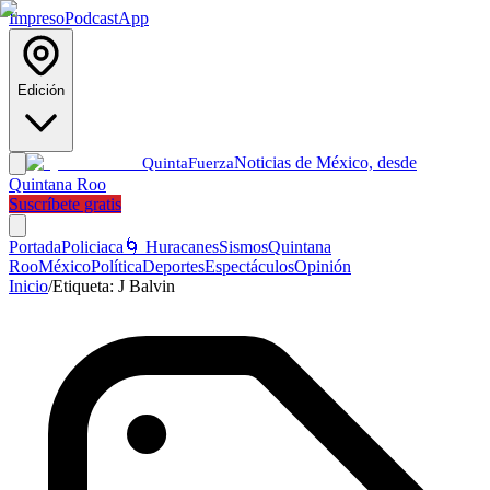
Impreso
Podcast
App
Edición
Noticias de México, desde
Quinta
Fuerza
Quintana Roo
Suscríbete gratis
Portada
Policiaca
🌀 Huracanes
Sismos
Quintana
Roo
México
Política
Deportes
Espectáculos
Opinión
Inicio
/
Etiqueta:
J Balvin