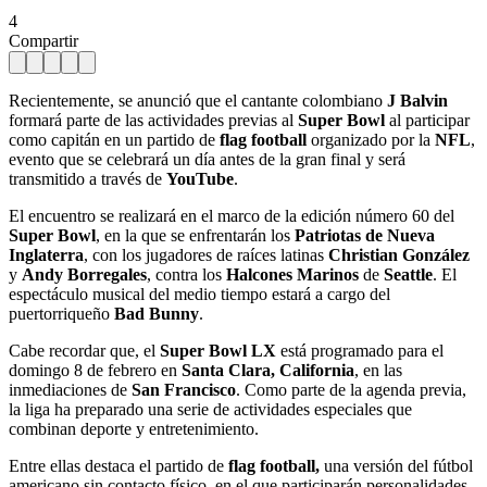
4
Compartir
Recientemente, se anunció que el cantante colombiano
J Balvin
formará parte de las actividades previas al
Super Bowl
al participar
como capitán en un partido de
flag football
organizado por la
NFL
,
evento que se celebrará un día antes de la gran final y será
transmitido a través de
YouTube
.
El encuentro se realizará en el marco de la edición número 60 del
Super Bowl
, en la que se enfrentarán los
Patriotas de Nueva
Inglaterra
, con los jugadores de raíces latinas
Christian González
y
Andy Borregales
, contra los
Halcones Marinos
de
Seattle
. El
espectáculo musical del medio tiempo estará a cargo del
puertorriqueño
Bad Bunny
.
Cabe recordar que, el
Super Bowl LX
está programado para el
domingo 8 de febrero en
Santa Clara, California
, en las
inmediaciones de
San Francisco
. Como parte de la agenda previa,
la liga ha preparado una serie de actividades especiales que
combinan deporte y entretenimiento.
Entre ellas destaca el partido de
flag football,
una versión del fútbol
americano sin contacto físico, en el que participarán personalidades