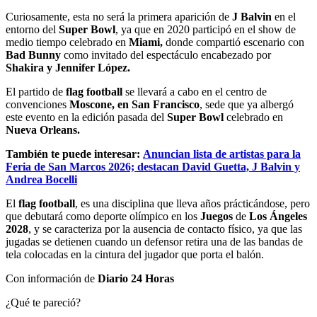
Curiosamente, esta no será la primera aparición de
J Balvin
en el
entorno del
Super Bowl
, ya que en 2020 participó en el show de
medio tiempo celebrado en
Miami,
donde compartió escenario con
Bad Bunny
como invitado del espectáculo encabezado por
Shakira y Jennifer López.
El partido de
flag football
se llevará a cabo en el centro de
convenciones
Moscone, en San Francisco
, sede que ya albergó
este evento en la edición pasada del
Super Bowl
celebrado en
Nueva Orleans.
También te puede interesar:
Anuncian lista de artistas para la
Feria de San Marcos 2026; destacan David Guetta, J Balvin y
Andrea Bocelli
El
flag football
, es una disciplina que lleva años prácticándose, pero
que debutará como deporte olímpico en los
Juegos
de
Los Ángeles
2028
, y se caracteriza por la ausencia de contacto físico, ya que las
jugadas se detienen cuando un defensor retira una de las bandas de
tela colocadas en la cintura del jugador que porta el balón.
Con información de
Diario 24 Horas
¿Qué te pareció?