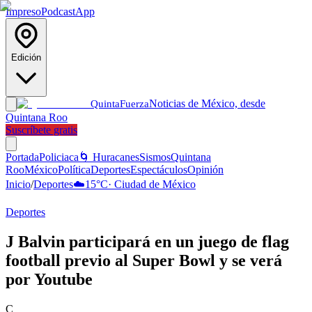
Impreso
Podcast
App
Edición
Noticias de México, desde
Quinta
Fuerza
Quintana Roo
Suscríbete gratis
Portada
Policiaca
🌀 Huracanes
Sismos
Quintana
Roo
México
Política
Deportes
Espectáculos
Opinión
Inicio
/
Deportes
☁️
15
°C
·
Ciudad de México
Deportes
J Balvin participará en un juego de flag
football previo al Super Bowl y se verá
por Youtube
C