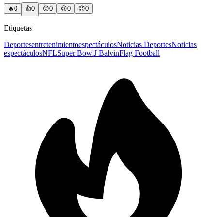
🔥
0
👍
0
😲
0
😢
0
😠
0
Etiquetas
Deportes
entretenimiento
espectáculos
Noticias Deportes
Noticias
espectáculos
NFL
Super Bowl
J Balvin
Flag Football