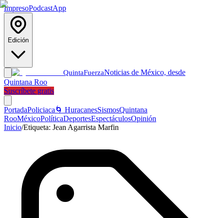
Impreso
Podcast
App
Edición
Noticias de México, desde
Quinta
Fuerza
Quintana Roo
Suscríbete gratis
Portada
Policiaca
🌀 Huracanes
Sismos
Quintana
Roo
México
Política
Deportes
Espectáculos
Opinión
Inicio
/
Etiqueta:
Jean Agarrista Marfin