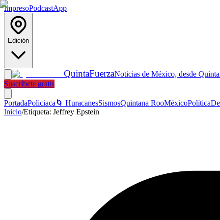
Impreso
Podcast
App
Edición
Quinta
Fuerza
Noticias de México, desde Quint
Suscríbete gratis
Portada
Policiaca
🌀 Huracanes
Sismos
Quintana Roo
México
Política
De
Inicio
/
Etiqueta:
Jeffrey Epstein