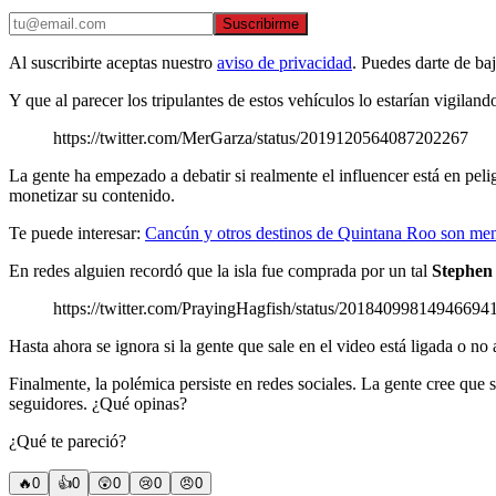
Suscribirme
Al suscribirte aceptas nuestro
aviso de privacidad
. Puedes darte de ba
Y que al parecer los tripulantes de estos vehículos lo estarían vigilan
https://twitter.com/MerGarza/status/2019120564087202267
La gente ha empezado a debatir si realmente el influencer está en peli
monetizar su contenido.
Te puede interesar:
Cancún y otros destinos de Quintana Roo son men
En redes alguien recordó que la isla fue comprada por un tal
Stephen
https://twitter.com/PrayingHagfish/status/20184099814946694
Hasta ahora se ignora si la gente que sale en el video está ligada o no a
Finalmente, la polémica persiste en redes sociales. La gente cree que si
seguidores. ¿Qué opinas?
¿Qué te pareció?
🔥
0
👍
0
😲
0
😢
0
😠
0