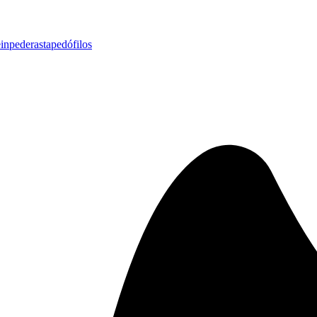
ein
pederasta
pedófilos