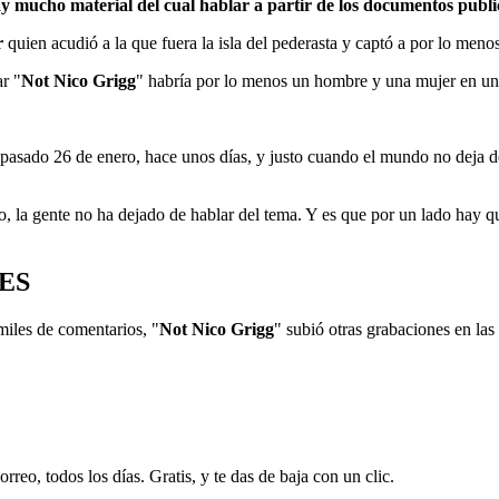
ay mucho material del cual hablar a partir de los documentos publi
r
quien acudió a la que fuera la isla del pederasta y captó a por lo meno
r "
Not Nico Grigg
" habría por lo menos un hombre y una mujer en una 
el pasado 26 de enero, hace unos días, y justo cuando el mundo no deja 
do, la gente no ha dejado de hablar del tema. Y es que por un lado hay 
ES
miles de comentarios, "
Not Nico Grigg
" subió otras grabaciones en la
rreo, todos los días. Gratis, y te das de baja con un clic.