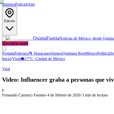
Impreso
Podcast
App
Edición
Quinta
Fuerza
Noticias de México, desde Quint
Suscríbete gratis
Portada
Policiaca
🌀 Huracanes
Sismos
Quintana Roo
México
Política
De
Inicio
/
Viral
🌦️
17
°C
·
Ciudad de México
Viral
Video: Influencer graba a personas que viv
F
Fernando Carrasco Fuentes
·
4 de febrero de 2026
·
3
min de lectura