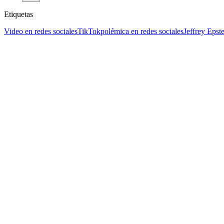
Etiquetas
Video en redes sociales
TikTok
polémica en redes sociales
Jeffrey Epst