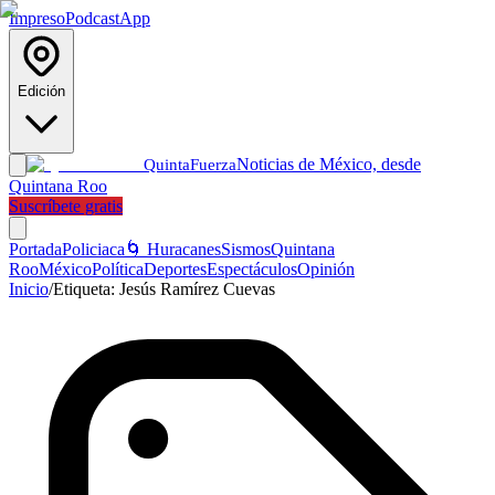
Impreso
Podcast
App
Edición
Noticias de México, desde
Quinta
Fuerza
Quintana Roo
Suscríbete gratis
Portada
Policiaca
🌀 Huracanes
Sismos
Quintana
Roo
México
Política
Deportes
Espectáculos
Opinión
Inicio
/
Etiqueta:
Jesús Ramírez Cuevas