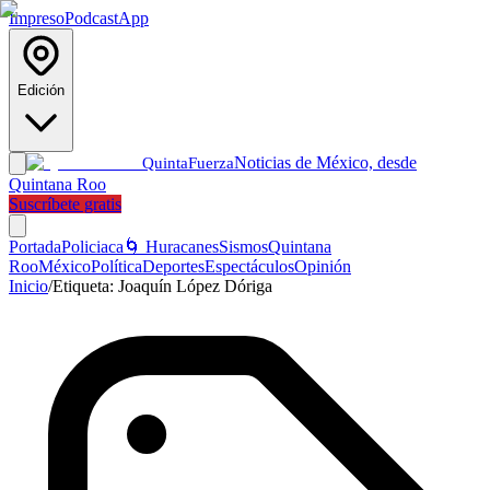
Impreso
Podcast
App
Edición
Noticias de México, desde
Quinta
Fuerza
Quintana Roo
Suscríbete gratis
Portada
Policiaca
🌀 Huracanes
Sismos
Quintana
Roo
México
Política
Deportes
Espectáculos
Opinión
Inicio
/
Etiqueta:
Joaquín López Dóriga