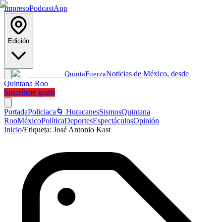
Impreso
Podcast
App
Edición
Noticias de México, desde
Quinta
Fuerza
Quintana Roo
Suscríbete gratis
Portada
Policiaca
🌀 Huracanes
Sismos
Quintana
Roo
México
Política
Deportes
Espectáculos
Opinión
Inicio
/
Etiqueta:
José Antonio Kast