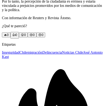
Por lo tanto, la percepción de la ciudadanía es errónea y estaría
vinculada a prejuicios promovidos por los medios de comunicación
y la política.
Con información de Reuters y Revista Átomo.
¿Qué te pareció?
🔥
0
👍
0
😲
0
😢
0
😠
0
Etiquetas
Inseguridad
Chile
migración
Delincuencia
Noticias Chile
José Antonio
Kast