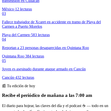
transmisión en Culiacán
México
·
12
lecturas
03
Fallece trabajador de Xcaret en accidente en tramo de Playa del
Carmen a Puerto Morelos
Playa del Carmen
·
583
lecturas
04
Reportan a 23 personas desaparecidas en Quintana Roo
Quintana Roo
·
384
lecturas
05
Joven es asesinado durante ataque armado en Cancún
Cancún
·
432
lecturas
📰 Tu edición de hoy
Recibe el periódico de mañana a las 7:00 am
El diario para hojear, las claves del día y el podcast ☕ — todo en un