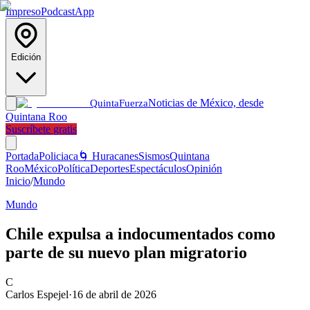
Impreso
Podcast
App
Edición
Noticias de México, desde
Quinta
Fuerza
Quintana Roo
Suscríbete gratis
Portada
Policiaca
🌀 Huracanes
Sismos
Quintana
Roo
México
Política
Deportes
Espectáculos
Opinión
Inicio
/
Mundo
Mundo
Chile expulsa a indocumentados como
parte de su nuevo plan migratorio
C
Carlos Espejel
·
16 de abril de 2026