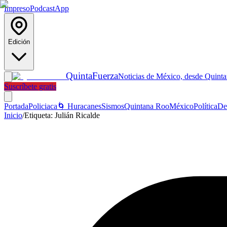
Impreso
Podcast
App
Edición
Quinta
Fuerza
Noticias de México, desde Quint
Suscríbete gratis
Portada
Policiaca
🌀 Huracanes
Sismos
Quintana Roo
México
Política
De
Inicio
/
Etiqueta:
Julián Ricalde