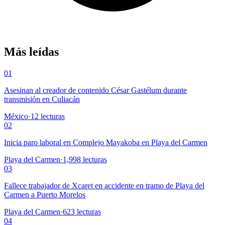
Más leídas
01
Asesinan al creador de contenido César Gastélum durante
transmisión en Culiacán
México
·
12
lecturas
02
Inicia paro laboral en Complejo Mayakoba en Playa del Carmen
Playa del Carmen
·
1,998
lecturas
03
Fallece trabajador de Xcaret en accidente en tramo de Playa del
Carmen a Puerto Morelos
Playa del Carmen
·
623
lecturas
04