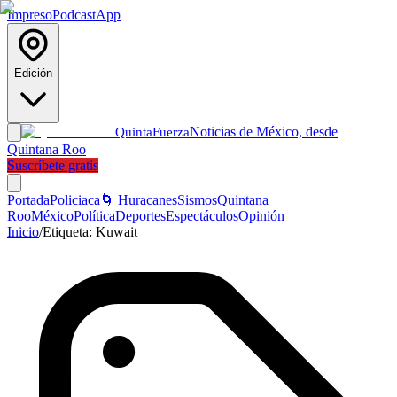
Impreso
Podcast
App
Edición
Noticias de México, desde
Quinta
Fuerza
Quintana Roo
Suscríbete gratis
Portada
Policiaca
🌀 Huracanes
Sismos
Quintana
Roo
México
Política
Deportes
Espectáculos
Opinión
Inicio
/
Etiqueta:
Kuwait