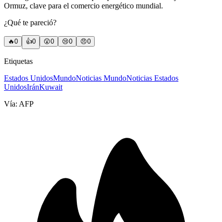
Ormuz, clave para el comercio energético mundial.
¿Qué te pareció?
🔥
0
👍
0
😲
0
😢
0
😠
0
Etiquetas
Estados Unidos
Mundo
Noticias Mundo
Noticias Estados
Unidos
Irán
Kuwait
Vía:
AFP