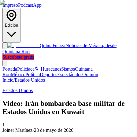
Impreso
Podcast
App
Edición
Noticias de México, desde
Quinta
Fuerza
Quintana Roo
Suscríbete gratis
Portada
Policiaca
🌀 Huracanes
Sismos
Quintana
Roo
México
Política
Deportes
Espectáculos
Opinión
Inicio
/
Estados Unidos
Estados Unidos
Video: Irán bombardea base militar de
Estados Unidos en Kuwait
J
Joiner Martínez
·
28 de mayo de 2026