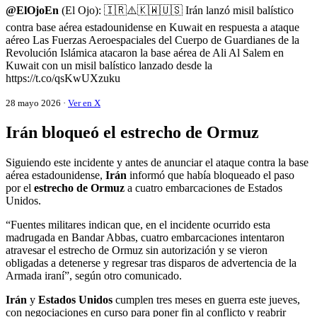
@ElOjoEn
(El Ojo): 🇮🇷⚠️🇰🇼🇺🇸 Irán lanzó misil balístico
contra base aérea estadounidense en Kuwait en respuesta a ataque
aéreo Las Fuerzas Aeroespaciales del Cuerpo de Guardianes de la
Revolución Islámica atacaron la base aérea de Ali Al Salem en
Kuwait con un misil balístico lanzado desde la
https://t.co/qsKwUXzuku
28 mayo 2026 ·
Ver en X
Irán bloqueó el estrecho de Ormuz
Siguiendo este incidente y antes de anunciar el ataque contra la base
aérea estadounidense,
Irán
informó que había bloqueado el paso
por el
estrecho de Ormuz
a cuatro embarcaciones de Estados
Unidos.
“Fuentes militares indican que, en el incidente ocurrido esta
madrugada en Bandar Abbas, cuatro embarcaciones intentaron
atravesar el estrecho de Ormuz sin autorización y se vieron
obligadas a detenerse y regresar tras disparos de advertencia de la
Armada iraní”, según otro comunicado.
Irán
y
Estados Unidos
cumplen tres meses en guerra este jueves,
con negociaciones en curso para poner fin al conflicto y reabrir