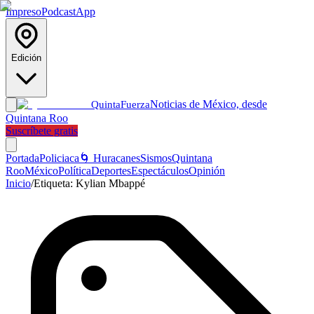
Impreso
Podcast
App
Edición
Noticias de México, desde
Quinta
Fuerza
Quintana Roo
Suscríbete gratis
Portada
Policiaca
🌀 Huracanes
Sismos
Quintana
Roo
México
Política
Deportes
Espectáculos
Opinión
Inicio
/
Etiqueta:
Kylian Mbappé