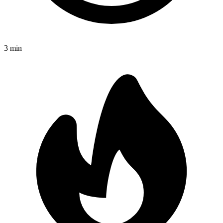
3
min