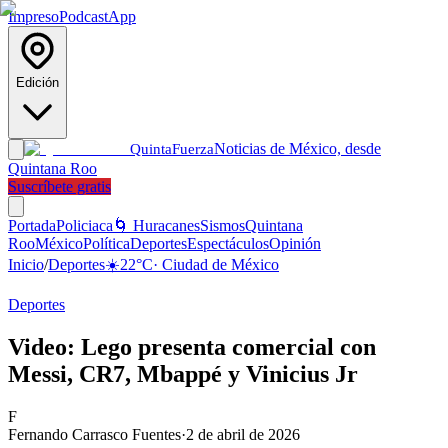
Impreso
Podcast
App
Edición
Noticias de México, desde
Quinta
Fuerza
Quintana Roo
Suscríbete gratis
Portada
Policiaca
🌀 Huracanes
Sismos
Quintana
Roo
México
Política
Deportes
Espectáculos
Opinión
Inicio
/
Deportes
☀️
22
°C
·
Ciudad de México
Deportes
Video: Lego presenta comercial con
Messi, CR7, Mbappé y Vinicius Jr
F
Fernando Carrasco Fuentes
·
2 de abril de 2026