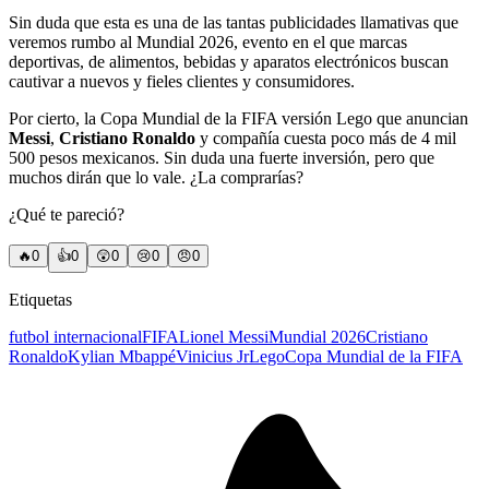
Sin duda que esta es una de las tantas publicidades llamativas que
veremos rumbo al Mundial 2026, evento en el que marcas
deportivas, de alimentos, bebidas y aparatos electrónicos buscan
cautivar a nuevos y fieles clientes y consumidores.
Por cierto, la Copa Mundial de la FIFA versión Lego que anuncian
Messi
,
Cristiano Ronaldo
y compañía cuesta poco más de 4 mil
500 pesos mexicanos. Sin duda una fuerte inversión, pero que
muchos dirán que lo vale. ¿La comprarías?
¿Qué te pareció?
🔥
0
👍
0
😲
0
😢
0
😠
0
Etiquetas
futbol internacional
FIFA
Lionel Messi
Mundial 2026
Cristiano
Ronaldo
Kylian Mbappé
Vinicius Jr
Lego
Copa Mundial de la FIFA