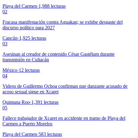
Playa del Carmen
·
1,988
lecturas
02
Fracasa manifestación contra Aguakan; se exhibe desgaste del
discurso político para 2027
Cancún
·
1,925
lecturas
03
Asesinan al creador de contenido César Gastélum durante
transmisión en Culiacán
México
·
12
lecturas
04
Videos de Guillermo Ochoa confirman que danzante acusado de
acoso sexual sigue en Xcaret
Quintana Roo
·
1,391
lecturas
05
Fallece trabajador de Xcaret en accidente en tramo de Playa del
Carmen a Puerto Morelos
Playa del Carmen
·
583
lecturas