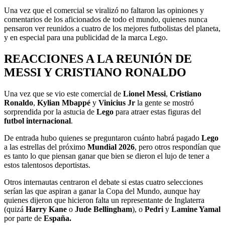
Una vez que el comercial se viralizó no faltaron las opiniones y
comentarios de los aficionados de todo el mundo, quienes nunca
pensaron ver reunidos a cuatro de los mejores futbolistas del planeta,
y en especial para una publicidad de la marca Lego.
REACCIONES A LA REUNIÓN DE
MESSI Y CRISTIANO RONALDO
Una vez que se vio este comercial de
Lionel Messi
,
Cristiano
Ronaldo
,
Kylian Mbappé
y
Vinicius Jr
la gente se mostró
sorprendida por la astucia de
Lego
para atraer estas figuras del
futbol internacional
.
De entrada hubo quienes se preguntaron cuánto habrá pagado
Lego
a las estrellas del próximo
Mundial 2026
, pero otros respondían que
es tanto lo que piensan ganar que bien se dieron el lujo de tener a
estos talentosos deportistas.
Otros internautas centraron el debate si estas cuatro selecciones
serían las que aspiran a ganar la Copa del Mundo, aunque hay
quienes dijeron que hicieron falta un representante de Inglaterra
(quizá
Harry Kane
o
Jude Bellingham
), o
Pedri
y
Lamine Yamal
por parte de
España.