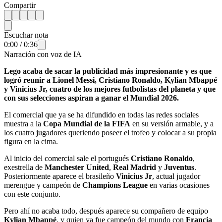
Compartir
Escuchar nota
0:00
/
0:36
Narración con voz de IA
Lego acaba de sacar la publicidad más impresionante y es que
logró reunir a Lionel Messi, Cristiano Ronaldo, Kylian Mbappé
y Vinicius Jr, cuatro de los mejores futbolistas del planeta y que
con sus selecciones aspiran a ganar el Mundial 2026.
El comercial que ya se ha difundido en todas las redes sociales
muestra a la
Copa Mundial de la FIFA
en su versión armable, y a
los cuatro jugadores queriendo poseer el trofeo y colocar a su propia
figura en la cima.
Al inicio del comercial sale el portugués
Cristiano Ronaldo
,
exestrella de
Manchester United
,
Real Madrid
y
Juventus
.
Posteriormente aparece el brasileño
Vinicius Jr
, actual jugador
merengue y campeón de
Champions League
en varias ocasiones
con este conjunto.
Pero ahí no acaba todo, después aparece su compañero de equipo
Kylian Mbappé
, y quien ya fue campeón del mundo con
Francia